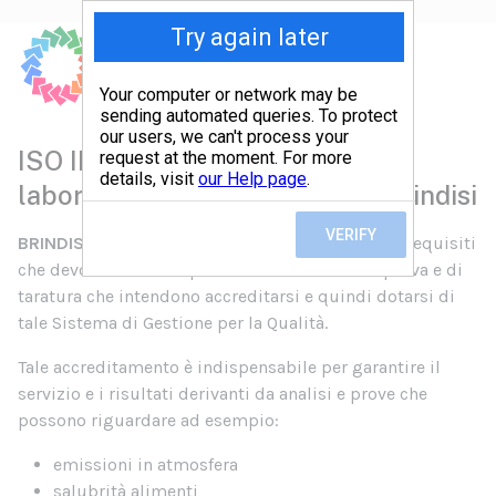
ISO IEC 17025 Accreditamento
laboratori di prova e taratura Brindisi
BRINDISI
- La norma
ISO / IEC 17025
stabilisce i requisiti
che devono essere rispettati dai laboratori di prova e di
taratura che intendono accreditarsi e quindi dotarsi di
tale Sistema di Gestione per la Qualità.
Tale accreditamento è indispensabile per garantire il
servizio e i risultati derivanti da analisi e prove che
possono riguardare ad esempio:
emissioni in atmosfera
salubrità alimenti