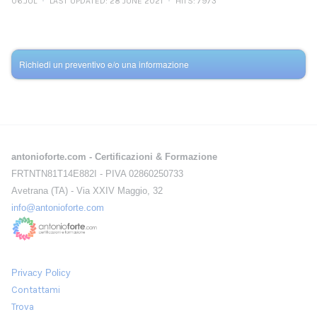
06.JUL
LAST UPDATED: 28 JUNE 2021
HITS: 7973
Richiedi un preventivo e/o una informazione
antonioforte.com - Certificazioni & Formazione
FRTNTN81T14E882I - PIVA 02860250733
Avetrana (TA) - Via XXIV Maggio, 32
info@antonioforte.com
Privacy Policy
Contattami
Trova