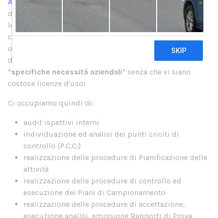
Antonioforte
.
com
, con la sua esperienza nel settore
delle certificazioni per i laboratori chimici, può guidare
le Organizzazioni e le Aziende verso l'ottenimento delle
certificazioni o degli accreditamenti. Il servizio che
offriamo è integrato e
comprende anche la realizzazione
di tool e software informatici personalizzati sulle
*
specifiche necessità aziendali
* senza che vi siano
costose licenze
d'uso!
Ci occupiamo quindi di:
audit ispettivi interni
individuazione ed analisi dei punti criciti di
controllo (P.C.C.)
realizzazione delle procedure di Pianificazione delle
attività
realizzazione delle procedure di controllo ed
esecuzione dei Piani di Campionamento
realizzazione delle procedure di accettazione,
esecuzione analisi, emissione Rapporti di Prova