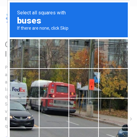
Qualità ISO 9001 e Accreditamento
ISO IEC 17025 Laboratori Chimici
Pianificazione, Piani di Campionamento, Esecuzione
analisi e Controllo dei Punti Critici. Sono molteplici gli
aspetti che devono essere tenuti sotto control
lo in un
laboratorio chimico per erogare un servizio in Qualità e
quindi per emettere Rapporti di Prova affidabili.
Soprattutto se la Qualità deve essere certificabile e
verificabile secondo standard internazionali quali la
UNI
EN ISO 9001:2008
o tramite standard di accreditamento
quali la
UNI CEI EN ISO/IEC 17025
.