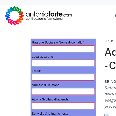
13.APR
Ragione Sociale o Nome di contatto
*
Ad
Localizzazione
- 
Email
*
BRIND
Numero di Telefono
Datore
dell’
Attività Svolta dall'azienda
adegua
preved
Scrivici qui la tua richiesta