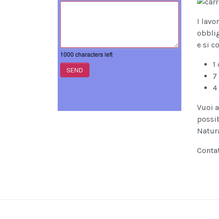
I lavo
obblig
e si c
1000
characters left
1
SEND
7
4
Vuoi a
possib
Natura
Conta