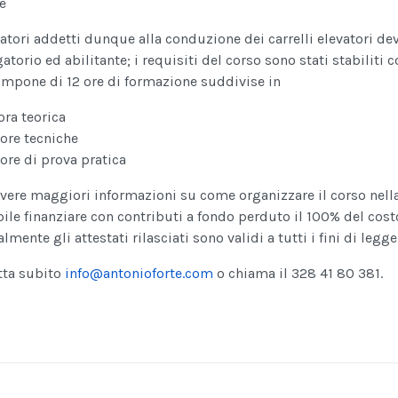
ratori addetti dunque alla conduzione dei carrelli elevatori d
atorio ed abilitante; i requisiti del corso sono stati stabiliti co
ompone di 12 ore di formazione suddivise in
 ora teorica
 ore tecniche
 ore di prova pratica
vere maggiori informazioni su come organizzare il corso nell
ile finanziare con contributi a fondo perduto il 100% del co
lmente gli attestati rilasciati sono validi a tutti i fini di legge
tta subito
info@antonioforte.com
o chiama il 328 41 80 381.