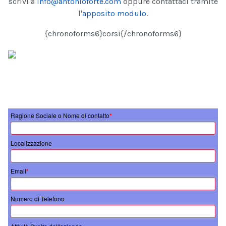
scrivi a
info@antonioforte.com
oppure contattaci tramite
l'
apposito modulo
.
{chronoforms6}corsi{/chronoforms6}
Ragione Sociale o Nome di contatto
*
Localizzazione
Email
*
Numero di Telefono