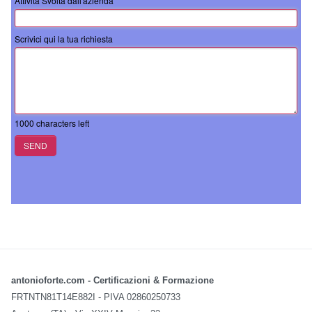
Attività Svolta dall'azienda
Scrivici qui la tua richiesta
1000
characters left
SEND
antonioforte.com - Certificazioni & Formazione
FRTNTN81T14E882I - PIVA 02860250733