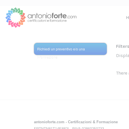
Filter
Richiedi un preventivo e/o una
Displ
informazione
There 
antonioforte.com - Certificazioni & Formazione
FRTNTN81T14E882I - PIVA 02860250733