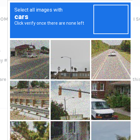
HOME
CONSULENZA
FORMAZIONE
CHI 
s
ay #
are no articles in this category. If subcategories display on thi
Privacy Policy
Contattami